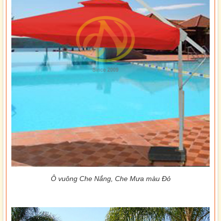
Ô vuông Che Nắng, Che Mưa màu Đỏ