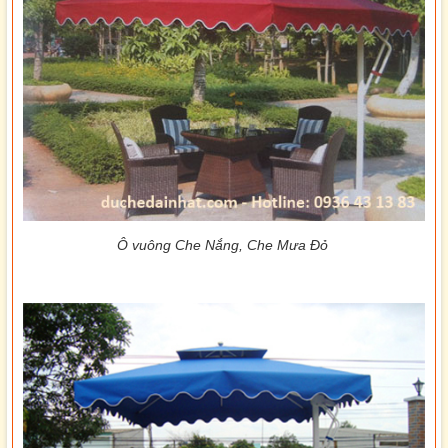
Ô vuông Che Nắng, Che Mưa Đỏ