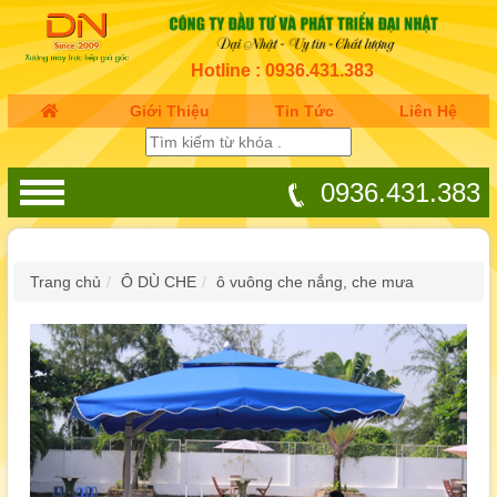
Hotline : 0936.431.383
Giới Thiệu
Tin Tức
Liên Hệ
0936.431.383
Trang chủ
Ô DÙ CHE
ô vuông che nắng, che mưa