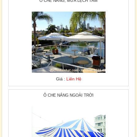
Ô CHE NẮNG, MƯA LỆCH TÂM
Giá :
Liên Hệ
Ô CHE NẮNG NGOÀI TRỜI