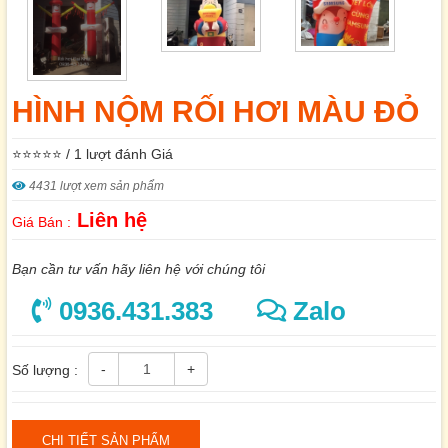
HÌNH NỘM RỐI HƠI MÀU ĐỎ
⭐⭐⭐⭐⭐ / 1 lượt đánh Giá
4431 lượt xem sản phẩm
Liên hệ
Giá Bán :
Bạn cần tư vấn hãy liên hệ với chúng tôi
0936.431.383
Zalo
-
+
Số lượng :
CHI TIẾT SẢN PHẨM