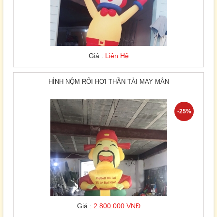
Giá :
Liên Hệ
HÌNH NỘM RỐI HƠI THẦN TÀI MAY MẮN
-25%
Giá :
2.800.000 VNĐ