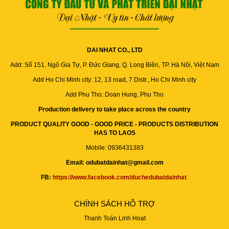
DAI NHAT CO., LTD
Add: Số 151, Ngô Gia Tự, P. Đức Giang, Q. Long Biên, TP. Hà Nội, Việt Nam
Add Ho Chi Minh city: 12, 13 road, 7 Distr., Ho Chi Minh city
Add Phu Tho: Doan Hung, Phu Tho
Production delivery to take place across the country
PRODUCT QUALITY GOOD - GOOD PRICE - PRODUCTS DISTRIBUTION
HAS TO LAOS
Mobile: 0936431383
Email: odubatdainhat@gmail.com
FB:
https://www.facebook.com/duchedubatdainhat
CHÍNH SÁCH HỖ TRỢ
Thanh Toán Linh Hoạt