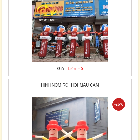
Giá :
Liên Hệ
HÌNH NỘM RỐI HƠI MÀU CAM
-26%