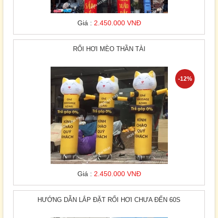
Giá :
2.450.000 VNĐ
RỐI HƠI MÈO THẦN TÀI
-12%
Giá :
2.450.000 VNĐ
HƯỚNG DẪN LẮP ĐẶT RỐI HƠI CHƯA ĐẾN 60S