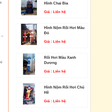
ác
Hình Chai Bia
Giá :
Liên hệ
Hình Nộm Rối Hơi Màu
Đỏ
n –
Giá :
Liên hệ
Rối Hơi Màu Xanh
hí
Dương
Giá :
Liên hệ
Hình Nộm Rối Hơi Chú
Hề
Giá :
Liên hệ