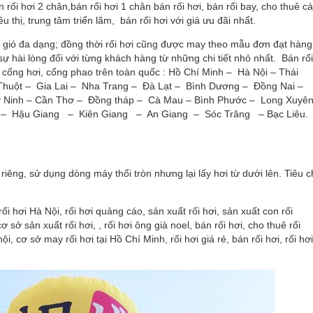
n rối hơi 2 chân,bán rối hơi 1 chân bán rối hơi, bán rối bay, cho thuê c
iêu thị, trung tâm triển lãm, bán rối hơi với giá ưu đãi nhất.
rối gió đa dạng; đồng thời rối hơi cũng được may theo mẫu đơn đạt hàng
ự hài lòng đối với từng khách hàng từ những chi tiết nhỏ nhất. Bán rối
i cổng hơi, cổng phao trên toàn quốc : Hồ Chí Minh – Hà Nội – Thái
uột – Gia Lai – Nha Trang – Đà Lạt – Bình Dương – Đồng Nai –
y Ninh – Cần Thơ – Đồng tháp – Cà Mau – Bình Phước – Long Xuyê
– Hậu Giang – Kiên Giang – An Giang – Sóc Trăng – Bạc Liêu.
riêng, sử dụng dòng máy thổi tròn nhưng lại lấy hơi từ dưới lên. Tiêu c
 rối hơi Hà Nội, rối hơi quảng cáo, sản xuất rối hơi, sản xuất con rối
 sở sản xuất rối hơi, , rối hơi ông già noel, bán rối hơi, cho thuê rối
nội, cơ sở may rối hơi tại Hồ Chí Minh, rối hơi giá rẻ, bán rối hơi, rối hơi