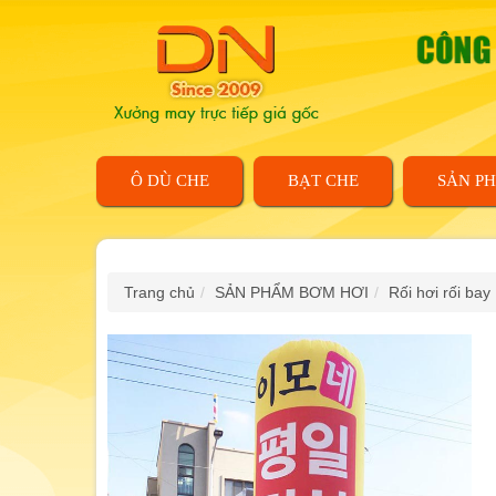
Ô DÙ CHE
BẠT CHE
SẢN P
Trang chủ
SẢN PHẨM BƠM HƠI
Rối hơi rối bay