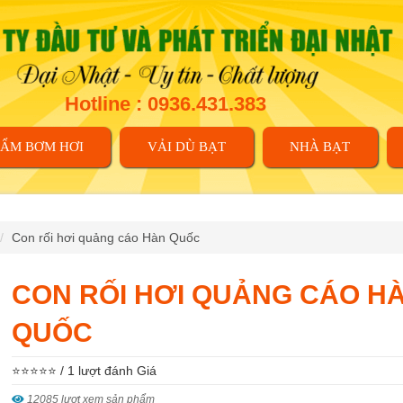
Hotline : 0936.431.383
HẨM BƠM HƠI
VẢI DÙ BẠT
NHÀ BẠT
Con rối hơi quảng cáo Hàn Quốc
CON RỐI HƠI QUẢNG CÁO H
QUỐC
⭐⭐⭐⭐⭐ / 1 lượt đánh Giá
12085 lượt xem sản phẩm