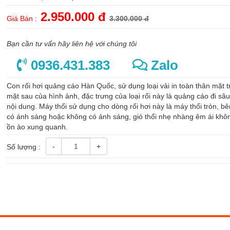
2.950.000 đ
Giá Bán :
3.300.000 đ
Bạn cần tư vấn hãy liên hệ với chúng tôi
0936.431.383
Zalo
Con rối hơi quảng cáo Hàn Quốc, sử dụng loại vải in toàn thân mặt 
mặt sau của hình ảnh, đặc trưng của loại rối này là quảng cáo đi sâ
nội dung. Máy thổi sử dụng cho dòng rối hơi này là máy thổi tròn, bê
có ánh sáng hoặc không có ánh sáng, gió thổi nhẹ nhàng êm ái khô
ồn ào xung quanh.
-
+
Số lượng :