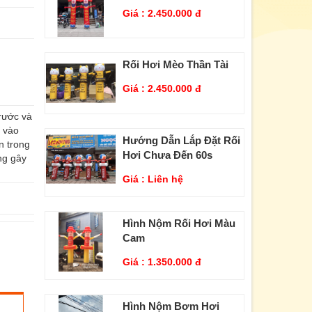
Giá :
2.450.000 đ
Rối Hơi Mèo Thần Tài
Giá :
2.450.000 đ
trước và
u vào
Hướng Dẫn Lắp Đặt Rối
n trong
Hơi Chưa Đến 60s
ng gây
Giá :
Liên hệ
Hình Nộm Rối Hơi Màu
Cam
Giá :
1.350.000 đ
Hình Nộm Bơm Hơi