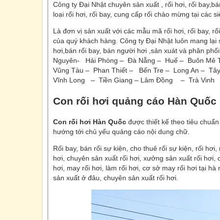
Công ty Đại Nhật chuyên sản xuất , rối hơi, rối bay,bá
loại rối hơi, rối bay, cung cấp rối chào mừng tại các s
Là đơn vị sản xuất với các mẫu mã rối hơi, rối bay, 
của quý khách hàng. Công ty Đại Nhật luôn mang lại s
hơi,bán rối bay, bán người hơi ,sản xuát và phân phố
Nguyên- Hải Phòng – Đà Nẵng – Huế – Buôn Mê Th
Vũng Tàu – Phan Thiết – Bến Tre – Long An – Tâ
Vĩnh Long – Tiền Giang – Lâm Đồng – Trà Vinh 
Con rối hơi quảng cáo Hàn Quốc
Con rối hơi Hàn Quốc
được thiết kế theo tiêu chuẩn 
hướng tới chủ yếu quảng cáo nội dung chữ.
Rối bay, bán rối sự kiện, cho thuê rối sự kiện, rối hơi,
hơi, chuyên sản xuất rối hơi, xưởng sản xuất rối hơi, cơ
hơi, may rối hơi, làm rối hơi, cơ sở may rối hơi tại hà 
sản xuất ở đâu, chuyên sản xuất rối hơi.