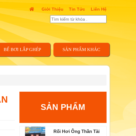
Giới Thiệu
Tin Tức
Liên Hệ
BỂ BƠI LẮP GHÉP
SẢN PHẨM KHÁC
ÀN
SẢN PHẨM
Rối Hơi Ông Thần Tài