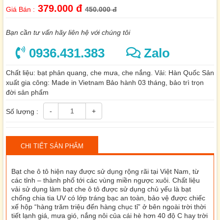
379.000 đ
Giá Bán :
450.000 đ
Bạn cần tư vấn hãy liên hệ với chúng tôi
0936.431.383
Zalo
Chất liệu: bạt phản quang, che mưa, che nắng. Vải: Hàn Quốc Sản
xuất gia công: Made in Vietnam Bảo hành 03 tháng, bảo trì trọn
đời sản phẩm
-
+
Số lượng :
CHI TIẾT SẢN PHẨM
Bạt che ô tô hiện nay được sử dụng rộng rãi tại Việt Nam, từ
các tỉnh – thành phố tới các vùng miền ngược xuôi. Chất liệu
vải sử dụng làm bạt che ô tô được sử dụng chủ yếu là bạt
chống chia tia UV có lớp tráng bạc an toàn, bảo vệ được chiếc
xế hộp “hàng trăm triệu đến hàng chục tỉ” ở bên ngoài trời thời
tiết lạnh giá, mưa gió, nắng nôi của cái hè hơn 40 độ C hay trời