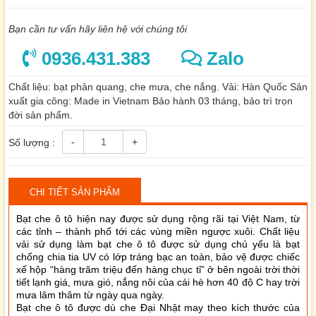
Bạn cần tư vấn hãy liên hệ với chúng tôi
0936.431.383
Zalo
Chất liệu: bạt phản quang, che mưa, che nắng. Vải: Hàn Quốc Sản
xuất gia công: Made in Vietnam Bảo hành 03 tháng, bảo trì trọn
đời sản phẩm.
-
+
Số lượng :
CHI TIẾT SẢN PHẨM
Bạt che ô tô hiện nay được sử dụng rộng rãi tại Việt Nam, từ
các tỉnh – thành phố tới các vùng miền ngược xuôi. Chất liệu
vải sử dụng làm bạt che ô tô được sử dụng chủ yếu là bạt
chống chia tia UV có lớp tráng bạc an toàn, bảo vệ được chiếc
xế hộp “hàng trăm triệu đến hàng chục tỉ” ở bên ngoài trời thời
tiết lạnh giá, mưa gió, nắng nôi của cái hè hơn 40 độ C hay trời
mưa lâm thâm từ ngày qua ngày.
Bạt che ô tô được dù che Đại Nhật may theo kích thước của