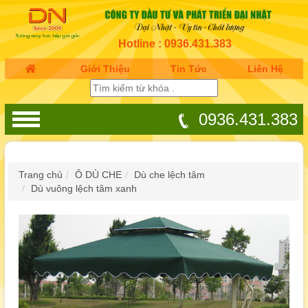
Hotline : 0936.431.383
Giới Thiệu
Tin Tức
Liên Hệ
0936.431.383
Trang chủ
Ô DÙ CHE
Dù che lệch tâm
Dù vuông lệch tâm xanh