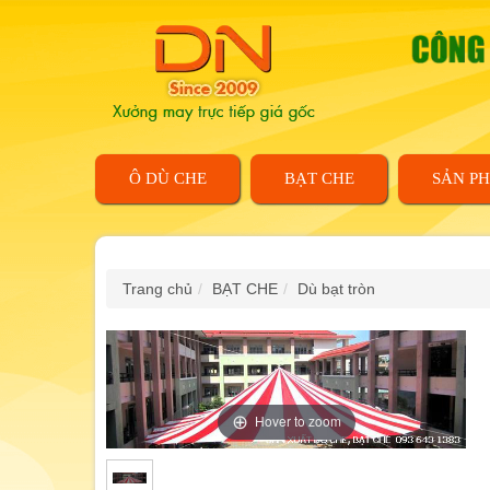
Ô DÙ CHE
BẠT CHE
SẢN P
Trang chủ
BẠT CHE
Dù bạt tròn
Hover to zoom