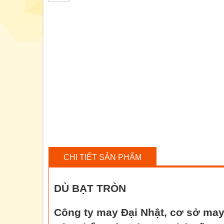
CHI TIẾT SẢN PHẨM
DÙ BẠT TRÒN
Công ty may Đại Nhật, cơ sở may 