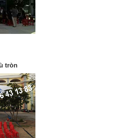
ù tròn