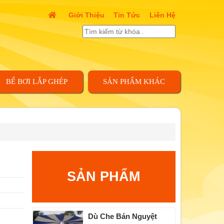
Giới Thiệu
Tin Tức
Liên Hệ
BỂ BƠI LẮP GHÉP
SẢN PHẨM KHÁC
SẢN PHẨM
Dù Che Bán Nguyệt