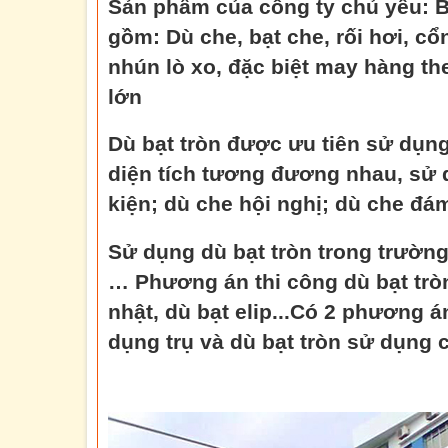
Sản phẩm của công ty chủ yếu: 
gồm: Dù che, bạt che, rối hơi, cổ
nhún lò xo, đặc biệt may hàng t
lớn
Dù bạt tròn được ưu tiên sử dụng
diện tích tương đương nhau, sử 
kiện; dù che hội nghị; dù che đám
Sử dụng dù bạt tròn trong trường
… Phương án thi công dù bạt trò
nhật, dù bạt elip...Có 2 phương á
dụng trụ và dù bạt tròn sử dụng 