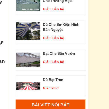
Che Trường Học.
y
Giá :
Liên hệ
Dù Che Sự Kiện Hình
Bán Nguyệt
Giá :
Liên hệ
sự
Bạt Che Sân Vườn
an
Giá :
Liên hệ
Dù Bạt Tròn
Giá :
20 đ
BÀI VIẾT NỔI BẬT