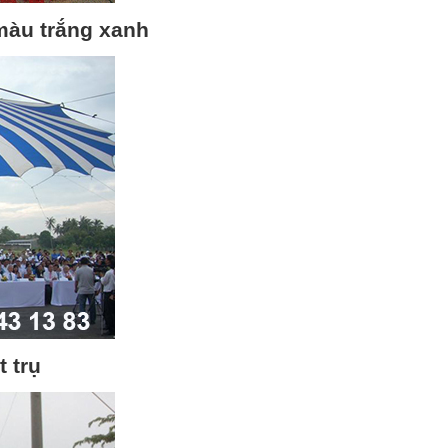
 màu trắng xanh
t trụ