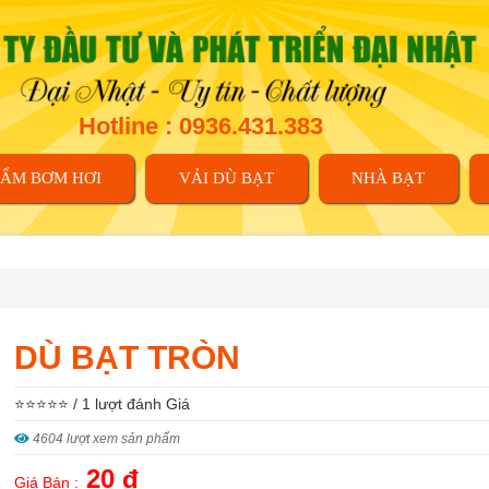
Hotline : 0936.431.383
HẨM BƠM HƠI
VẢI DÙ BẠT
NHÀ BẠT
DÙ BẠT TRÒN
⭐⭐⭐⭐⭐ / 1 lượt đánh Giá
4604 lượt xem sản phẩm
20 đ
Giá Bán :