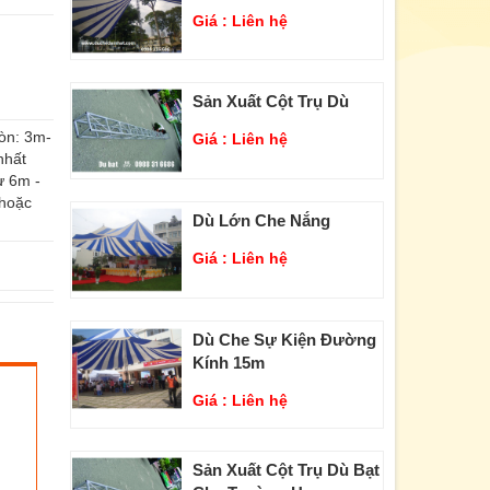
Giá :
Liên hệ
Sản Xuất Cột Trụ Dù
ròn: 3m-
Giá :
Liên hệ
nhất
Từ 6m -
 hoặc
Dù Lớn Che Nắng
Giá :
Liên hệ
Dù Che Sự Kiện Đường
Kính 15m
Giá :
Liên hệ
Sản Xuất Cột Trụ Dù Bạt