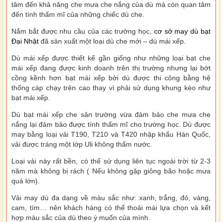
tâm đến khả năng che mưa che nắng của dù mà còn quan tâm
đến tính thẩm mĩ của những chiếc dù che.
Nắm bắt được nhu cầu của các trường học,
cơ sở may dù bạt
Đại Nhật
đã sản xuất một loại dù che mới – dù mái xếp.
Dù mái xếp được thiết kế gần giống như những loại bạt che
mái xếp đang được kinh doanh trên thị trường nhưng lại bớt
cồng kềnh hơn bạt mái xếp bởi dù được thi công bằng hệ
thống cáp chạy trên cao thay vì phải sử dụng khung kèo như
bạt mái xếp.
Dù bạt mái xếp che sân trường vừa đảm bảo che mưa che
nắng lại đảm bảo được tính thẩm mĩ cho trường học. Dù được
may bằng loại vải T190, T210 và T420 nhập khẩu Hàn Quốc,
vải được tráng một lớp Uli không thấm nước.
Loại vải này rất bền, có thể sử dụng liên tục ngoài trời từ 2-3
năm mà không bị rách ( Nếu không gặp giông bão hoặc mưa
quá lớn).
Vải may dù đa dạng về màu sắc như: xanh, trắng, đỏ, vàng,
cam, tím… nên khách hàng có thể thoải mái lựa chọn và kết
hợp màu sắc của dù theo ý muốn của mình.