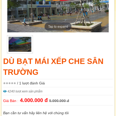
Tap to expand
DÙ BẠT MÁI XẾP CHE SÂN
TRƯỜNG
⭐⭐⭐⭐⭐ / 1 lượt đánh Giá
4240 lượt xem sản phẩm
4.000.000 đ
Giá Bán :
5.000.000 đ
Bạn cần tư vấn hãy liên hệ với chúng tôi