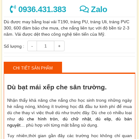
0936.431.383
Zalo
Dù được may bằng loại vải T190, tráng PU, tráng Uli, tráng PVC
300, 600 đảm bảo che mưa, che nắng liên tục với độ bền từ 2-3
năm. Vải được dệt theo công nghệ tiên tiến của Mỹ.
-
+
Số lượng :
CHI TIẾT SẢN PHẨM
Dù bạt mái xếp che sân trường.
Nhận thấy khả năng che nắng cho học sinh trong những ngày
hè nắng nóng, không ít trường học đã đầu tư kinh phí để mua
dù che thay vì việc thuê dù như trước đây. Dù che có nhiều loại
như
dù che hình tròn, dù chữ nhật, dù elip, dù bán
nguyệt…
phù hợp với từng mặt bằng sử dụng.
Tuy nhiên,thời gian gần đây các trường học không chỉ quan