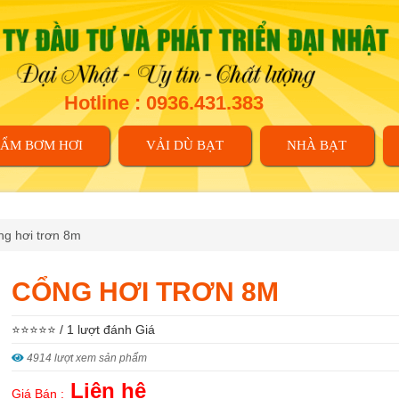
Hotline : 0936.431.383
HẨM BƠM HƠI
VẢI DÙ BẠT
NHÀ BẠT
g hơi trơn 8m
CỔNG HƠI TRƠN 8M
⭐⭐⭐⭐⭐ / 1 lượt đánh Giá
4914 lượt xem sản phẩm
Liên hệ
Giá Bán :