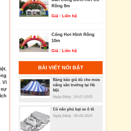
Rồng 8m
Giá :
Liên hệ
Cổng Hơi Hình Rồng
10m
Giá :
Liên hệ
BÀI VIẾT NỔI BẬT
ệt.
ổng
Bảng báo giá dù che mưa
 Vì
nắng sân trường tại Hà
 sự
Nội
ích
Ngày Đăng : 24-07-2025
Có nên phủ bạt xe ô tô
Ngày Đăng : 06-06-2025