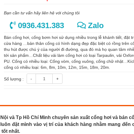
Bạn cần tư vấn hãy liên hệ với chúng tôi
0936.431.383
Zalo
Bán cổng hơi, cổng bơm hơi sử dụng nhiều trong lễ khánh tiết, đặt t
cửa hàng …bản thân cổng có hình dạng đẹp đặc biệt có rồng trên c
thu hút được chú ý của người đi đường, qua đó mà họ quan tâm nh
tới sản phẩm…Chất liệu vải làm cổng hơi có loại Tarpaulin, vải Oxfo
PU. Cổng có nhiều loại: Cổng vòm, cổng vuông, cổng chữ nhật…Kíc
cổng có nhiều loại: 6m, 8m, 10m, 12m, 15m, 18m, 20m.
-
+
Số lượng :
 Nội và Tp Hồ Chí Minh chuyên sản xuất cổng hơi và bán c
ật luôn đặt mình vào vị trí của khách hàng nhằm mang đến 
tốt nhất.