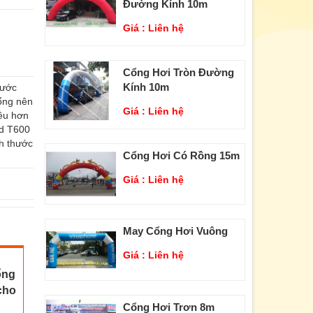
Đường Kính 10m
Giá :
Liên hệ
Cổng Hơi Tròn Đường
Kính 10m
rước
ổng nên
Giá :
Liên hệ
iều hơn
rd T600
h thước
Cổng Hơi Có Rồng 15m
Giá :
Liên hệ
May Cổng Hơi Vuông
Giá :
Liên hệ
ổng
cho
Cổng Hơi Trơn 8m