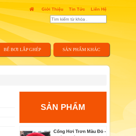
Giới Thiệu
Tin Tức
Liên Hệ
BỂ BƠI LẮP GHÉP
SẢN PHẨM KHÁC
SẢN PHẨM
Cổng Hơi Trơn Màu Đỏ -