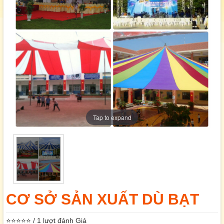
Tap to expand
CƠ SỞ SẢN XUẤT DÙ BẠT
⭐⭐⭐⭐⭐ / 1 lượt đánh Giá