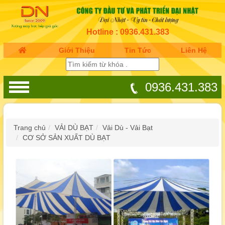
Hotline : 0936.431.383
Giới Thiệu
Tin Tức
Liên Hệ
0936.431.383
Trang chủ
VẢI DÙ BẠT
Vải Dù - Vải Bạt
CƠ SỞ SẢN XUẤT DÙ BẠT