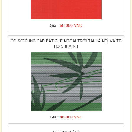
Giá :
55.000 VNĐ
CƠ SỞ CUNG CẤP BẠT CHE NGOÀI TRỜI TẠI HÀ NỘI VÀ TP
HỒ CHÍ MINH
Giá :
48.000 VNĐ