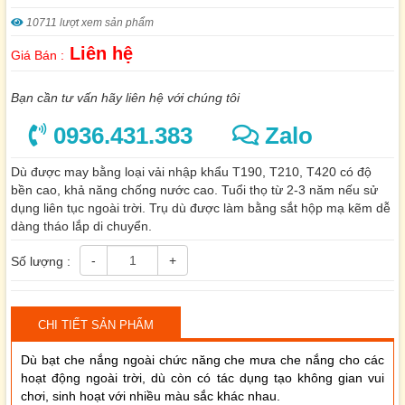
10711 lượt xem sản phẩm
Liên hệ
Giá Bán :
Bạn cần tư vấn hãy liên hệ với chúng tôi
0936.431.383
Zalo
Dù được may bằng loại vải nhập khẩu T190, T210, T420 có độ
bền cao, khả năng chống nước cao. Tuổi thọ từ 2-3 năm nếu sử
dụng liên tục ngoài trời. Trụ dù được làm bằng sắt hộp mạ kẽm dễ
dàng tháo lắp di chuyển.
-
+
Số lượng :
CHI TIẾT SẢN PHẨM
Dù bạt che nắng
ngoài chức năng che mưa che nắng cho các
hoạt động ngoài trời, dù còn có tác dụng tạo không gian vui
chơi, sinh hoạt với nhiều màu sắc khác nhau.